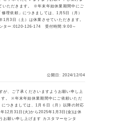
させていただきます。 ※年末年始休業期間中にご
修理依頼」につきましては、1月5日（月）
6年1月3日（土）は休業させていただきます。
20-126-174 受付時間:9:00～
公開日: 2024/12/04
すが、ご了承くださいますようお願い申し上
ます。
※
年末年始休業期間中にご依頼いただ
」につきましては、
1
月６日（月）以降の対応
4
年
12
月
31
日
(
火
)
から
2025
年
1
月
3
日
(
金
)
は休
うお願い申し上げます
カスタマーセンタ