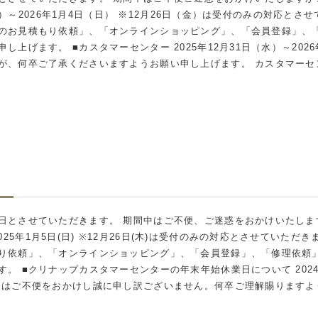
（土）～2026年1月4日（日） ※12月26日（金）は受付のみの対応と
のお見積もり依頼」、「オンラインショッピング」、「会員登録」、「
上げます。 ■カスタマーセンター 2025年12月31日（水）～202
何卒ご了承くださいますようお願い申し上げます。 カスタマーセンター:01
日とさせていただきます。
期間中はご不便、ご迷惑をおかけいたしま
025
年
1
月
5
日
(
日
) ※12
月
26
日
(
木
)
は受付のみの対応とさせていただき
り依頼」、「オンラインショッピング」、「会員登録」、「修理依頼
す。
■
クリナップカスタマーセンターの年末年始休業日について
202
にはご不便をおかけし誠に申し訳ございません。何卒ご理解賜りますよ